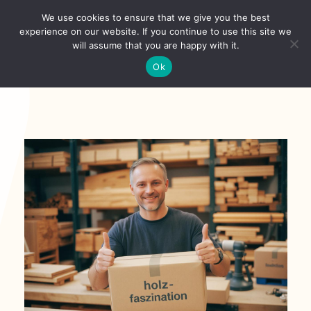
Skip
We use cookies to ensure that we give you the best
to
Toggl
experience on our website. If you continue to use this site we
content
will assume that you are happy with it.
Navig
English
Ok
Home
About
Shop
news
our customers