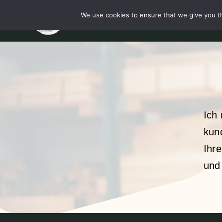
Skip
We use cookies to ensure that we give you th
Startsei
to
content
Ich
kun
Ihr
und