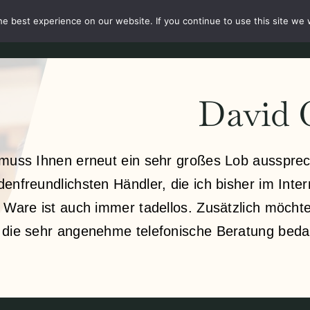
e best experience on our website. If you continue to use this site we w
te
Über
Shop
Aktuelles
Unsere Kunden
Kontakt
David 
 muss Ihnen erneut ein sehr großes Lob aussprech
denfreundlichsten Händler, die ich bisher im Int
e Ware ist auch immer tadellos. Zusätzlich möcht
 die sehr angenehme telefonische Beratung bed