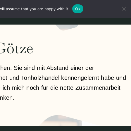
ill assume that you are happy with it.
Ok
Mein Konto
Anmeldung
Deutsch
Götze
en. Sie sind mit Abstand einer der
ernet und Tonholzhandel kennengelernt habe und
e ich mich noch für die nette Zusammenarbeit
anken.