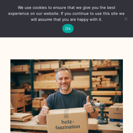
Skip
We use cookies to ensure that we give you the best
to
Toggl
experience on our website. If you continue to use this site we
content
will assume that you are happy with it.
Navig
English
Ok
Home
About
Shop
news
our customers