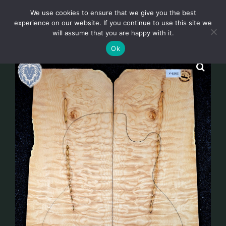
Skip
We use cookies to ensure that we give you the best
to
Toggl
experience on our website. If you continue to use this site we
content
will assume that you are happy with it.
Navig
Deutsch
Ok
Startseite
Über
Shop
Aktuelles
Unsere Kunden