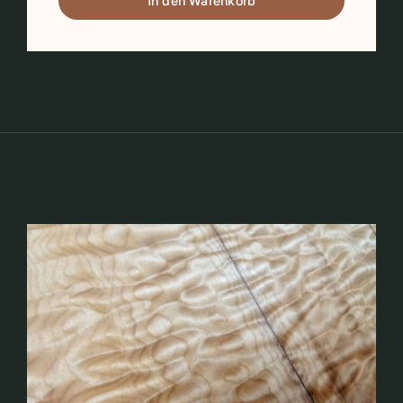
quilted
In den Warenkorb
Maple
Guitar
Top,
5,5mm
(V-
8262)
Menge