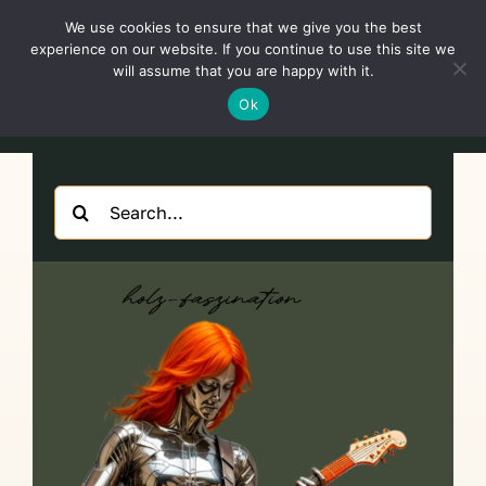
Skip
We use cookies to ensure that we give you the best
to
Toggl
experience on our website. If you continue to use this site we
content
will assume that you are happy with it.
Navig
Deutsch
Ok
Startseite
Search
for:
Über
Shop
Aktuelles
Unsere Kunden