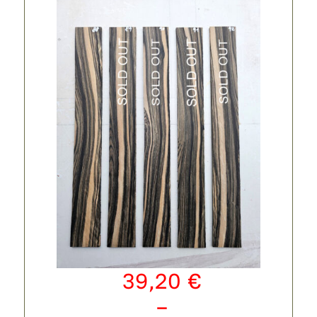
39,20
€
–