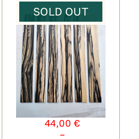
SOLD OUT
44,00
€
–