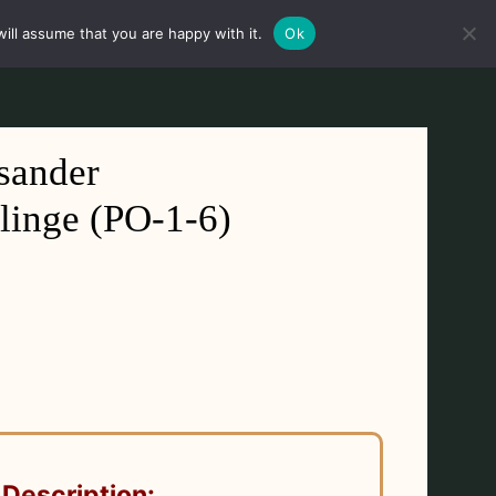
ill assume that you are happy with it.
Ok
Mein Konto
Anmeldung
Deutsch
isander
hlinge (PO-1-6)
 Description: