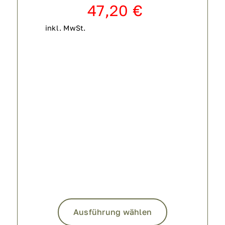
47,20
€
inkl. MwSt.
Dieses
Produkt
Ausführung wählen
weist