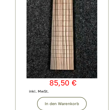
85,50
€
inkl. MwSt.
In den Warenkorb