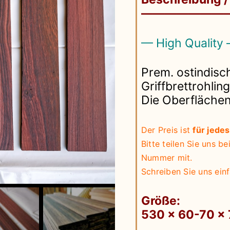
———————
— High Quality
Prem. ostindisc
Griffbrettrohling
Die Oberflächen
Der Preis ist
für jede
Bitte teilen Sie uns b
Nummer mit.
Schreiben Sie uns einf
Größe:
530 x 60-70 x