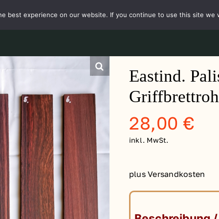
e best experience on our website. If you continue to use this site we w
te
Über
Shop
Aktuelles
Unsere Kunden
Kontakt
Eastind. Pal
Griffbrettro
28,00
€
inkl. MwSt.
plus Versandkosten
Beschreibung /