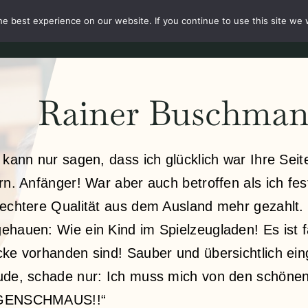
e best experience on our website. If you continue to use this site we w
te
Über
Shop
Aktuelles
Unsere Kunden
Kontakt
Rainer Buschman
 kann nur sagen, dass ich glücklich war Ihre Sei
rn. Anfänger! War aber auch betroffen als ich fest
lechtere Qualität aus dem Ausland mehr gezahlt.
hauen: Wie ein Kind im Spielzeugladen! Es ist fa
cke vorhanden sind! Sauber und übersichtlich ein
ude, schade nur: Ich muss mich von den schönen 
GENSCHMAUS!!“