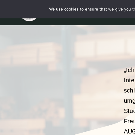
Skip
We use cookies to ensure that we give you th
Startsei
to
content
„Ich
Inte
sch
umge
Stü
Fre
AU