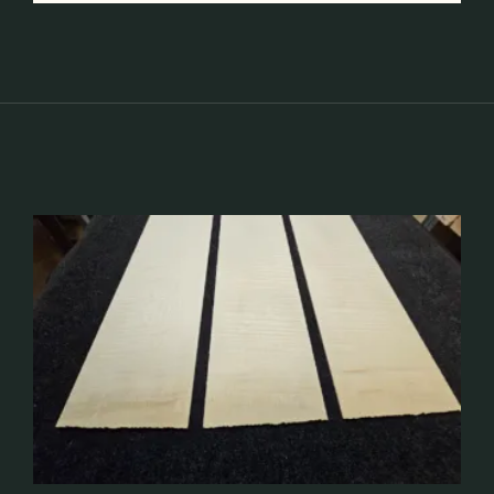
Maple
Guitar
Sides!!
(FL-
2)
Menge