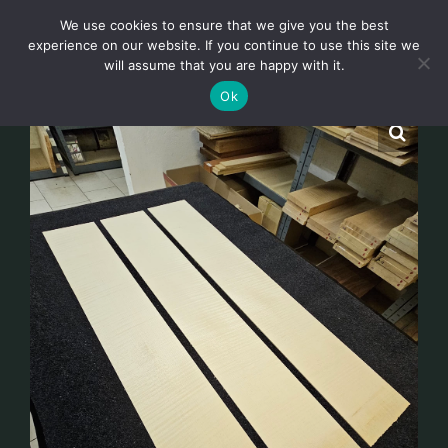
Skip
We use cookies to ensure that we give you the best
to
Toggl
experience on our website. If you continue to use this site we
content
will assume that you are happy with it.
Navig
Deutsch
Ok
Startseite
Über
Shop
Aktuelles
Unsere Kunden