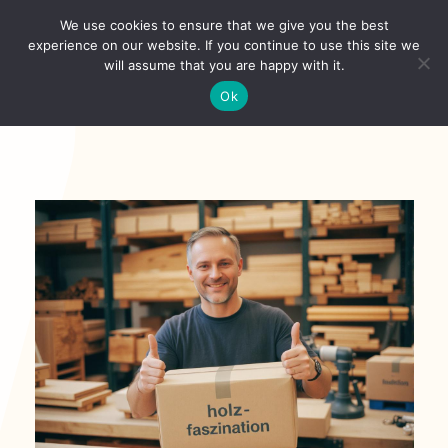
Skip
We use cookies to ensure that we give you the best
to
Toggl
experience on our website. If you continue to use this site we
content
will assume that you are happy with it.
Navig
Deutsch
Ok
Startseite
Über
Shop
Aktuelles
Unsere Kunden