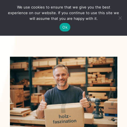
Skip
We use cookies to ensure that we give you the best
to
Toggl
experience on our website. If you continue to use this site we
content
will assume that you are happy with it.
Navig
Deutsch
Ok
Startseite
Über
Shop
Aktuelles
Unsere Kunden