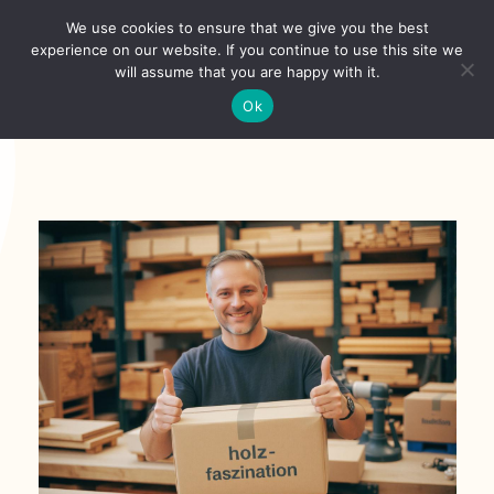
Skip
We use cookies to ensure that we give you the best
to
Toggl
experience on our website. If you continue to use this site we
content
will assume that you are happy with it.
Navig
Deutsch
Ok
Startseite
Über
Shop
Aktuelles
Unsere Kunden