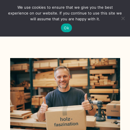
Skip
We use cookies to ensure that we give you the best
to
Toggl
experience on our website. If you continue to use this site we
content
will assume that you are happy with it.
Navig
Deutsch
Ok
Startseite
Über
Shop
Aktuelles
Unsere Kunden